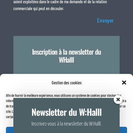
soient exploitées dans le cadre de ma demande et de la relation
commerciale qui peut en découler.
Envoyer
Inscription à la newsletter du
WHalll
Je m'inscris
Gestion des cookies
Afin de fournir la meilleure expérience, nous utilisons un système de cookies pour stocker des
informations sur votre navigateur internet. Le fait de consentir à ces technologies nous permettra
Politique de confidentialité
de traiter des données telles que le comportement de navigation ou les identifiants uniques sur ce
Newsletter du W:Halll
site. Le fait de ne pas consentir ou de retirer son consentement peut avoir un effet négatif sur
certaines caractéristiques et fonctions.
Inscrivez-vous à la newsletter du W:Halll.