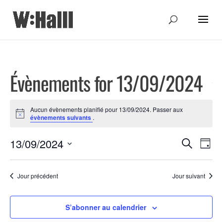
Évènements for 13/09/2024
Aucun évènements planifié pour 13/09/2024. Passer aux
Notice
évènements suivants
.
Recher
Nav
13/09/2024
Recherche
Jour
de
Sélectionnez
et
une
vue
Jour précédent
Jour suivant
navigat
date.
Évè
de
S’abonner au calendrier