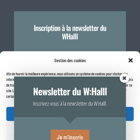
Inscription à la newsletter du
WHalll
Je m'inscris
Gestion des cookies
Afin de fournir la meilleure expérience, nous utilisons un système de cookies pour stocker des
informations sur votre navigateur internet. Le fait de consentir à ces technologies nous permettra
Politique de confidentialité
de traiter des données telles que le comportement de navigation ou les identifiants uniques sur ce
Newsletter du W:Halll
site. Le fait de ne pas consentir ou de retirer son consentement peut avoir un effet négatif sur
certaines caractéristiques et fonctions.
Inscrivez-vous à la newsletter du W:Halll.
Accepter

Refuser
Rapport de transparence 2025
Je m'inscris