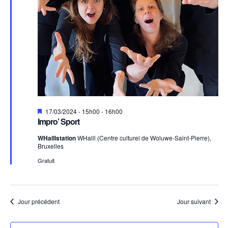
Mis
17/03/2024 - 15h00
-
16h00
en
Impro’ Sport
avant
WHalllstation
WHalll (Centre culturel de Woluwe-Saint-Pierre),
Bruxelles
Gratuit
Jour précédent
Jour suivant