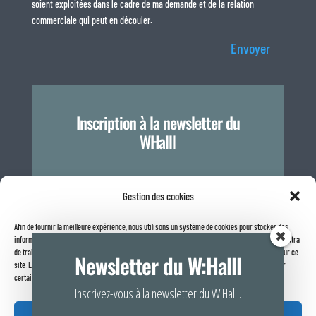
soient exploitées dans le cadre de ma demande et de la relation
commerciale qui peut en découler.
Envoyer
Inscription à la newsletter du
WHalll
Je m'inscris
Gestion des cookies
Afin de fournir la meilleure expérience, nous utilisons un système de cookies pour stocker des
informations sur votre navigateur internet. Le fait de consentir à ces technologies nous permettra
Politique de confidentialité
de traiter des données telles que le comportement de navigation ou les identifiants uniques sur ce
Newsletter du W:Halll
site. Le fait de ne pas consentir ou de retirer son consentement peut avoir un effet négatif sur
certaines caractéristiques et fonctions.
Inscrivez-vous à la newsletter du W:Halll.