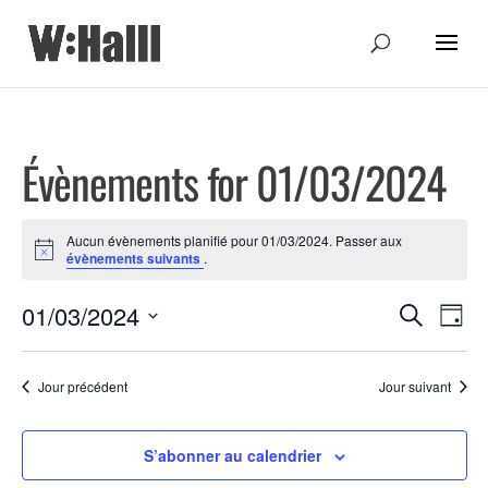
Évènements for 01/03/2024
Aucun évènements planifié pour 01/03/2024. Passer aux
Notice
évènements suivants
.
Recher
Nav
01/03/2024
Recherche
Jour
de
Sélectionnez
et
une
vue
Jour précédent
Jour suivant
navigat
date.
Évè
de
S’abonner au calendrier