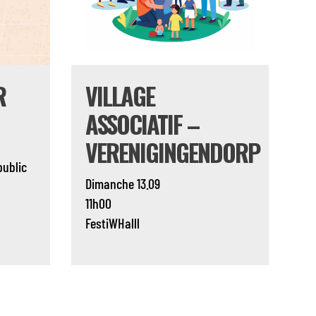
R
VILLAGE
ASSOCIATIF –
VERENIGINGENDORP
public
Dimanche 13.09
11h00
FestiWHalll