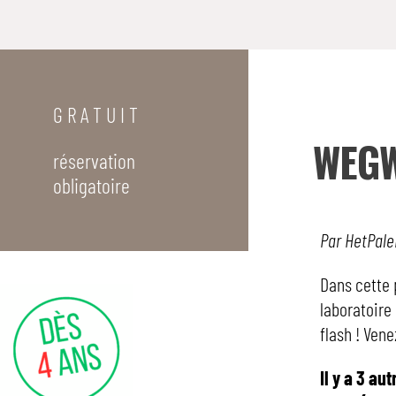
G R A T U I T
WEG
réservation
obligatoire
Par HetPale
Dans cette 
laboratoire 
flash ! Ven
Il y a 3 a