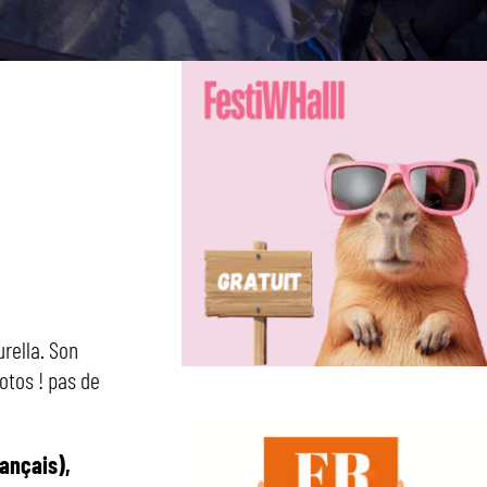
rella. Son
hotos ! pas de
rançais),