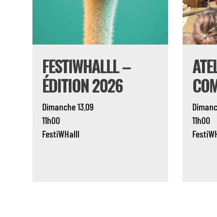
FESTIWHALLL –
ATE
ÉDITION 2026
COM
Dimanche 13.09
Dimanc
11h00
11h00
FestiWHalll
FestiWH