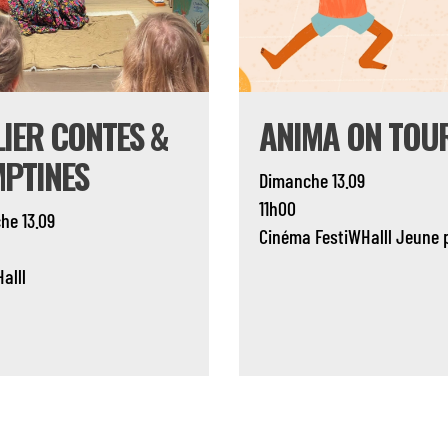
LIER CONTES &
ANIMA ON TOU
PTINES
Dimanche 13.09
11h00
he 13.09
Cinéma
FestiWHalll
Jeune 
alll