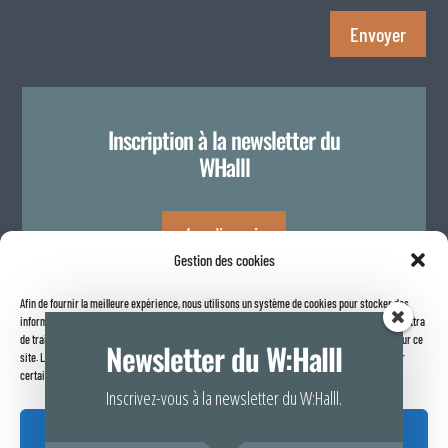
Envoyer
Inscription à la newsletter du
WHalll
Je m'inscris
Gestion des cookies
Afin de fournir la meilleure expérience, nous utilisons un système de cookies pour stocker des
Politique de confidentialité
informations sur votre navigateur internet. Le fait de consentir à ces technologies nous permettra
de traiter des données telles que le comportement de navigation ou les identifiants uniques sur ce
Newsletter du W:Halll
site. Le fait de ne pas consentir ou de retirer son consentement peut avoir un effet négatif sur
certaines caractéristiques et fonctions.
Inscrivez-vous à la newsletter du W:Halll.
Accepter