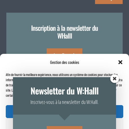
Inscription à la newsletter du
WHalll
Je m'inscris
Gestion des cookies
Afin de fournir la meilleure expérience, nous utilisons un système de cookies pour stocker des
Politique de confidentialité
informations sur votre navigateur internet. Le fait de consentir à ces technologies nous permettra
de traiter des données telles que le comportement de navigation ou les identifiants uniques sur ce
Newsletter du W:Halll
site. Le fait de ne pas consentir ou de retirer son consentement peut avoir un effet négatif sur
certaines caractéristiques et fonctions.
Inscrivez-vous à la newsletter du W:Halll.
Accepter

Refuser
Rapport de transparence 2025