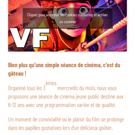
Cliquez pour accepter les cookies marketing et activer
ce contenu
Bien plus qu’une simple séance de cinéma, c’est du
gâteau !
èmes
Organisé tous les 3
mercredis du mois, nous vous
proposons une séance de cinéma jeune public destiné aux
6-12 ans avec une programmation variée et de qualité.
Un moment de convivialité où le plaisir du film se prolonge
dans les papilles gustatives lors d’un délicieux goûter.