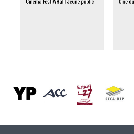
Cinéma
FestiWHalll
Jeune public
Ciné d