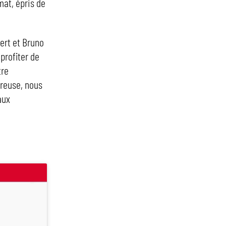
imat, épris de
bert et Bruno
profiter de
tre
reuse, nous
aux