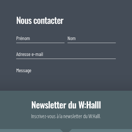
Nous contacter
Newsletter du W:Halll
Consentement
Inscrivez-vous à la newsletter du W:Halll.
Afin de fournir 
En soumettant ce formulaire, j'accepte que les informations
votre navigateur
saisies soient exploitées dans le cadre de ma demande et de la
comportement de 