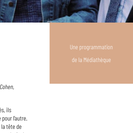
Une programmation
de la Médiathèque
 Cohen,
s, ils
 pour l’autre.
 la tête de