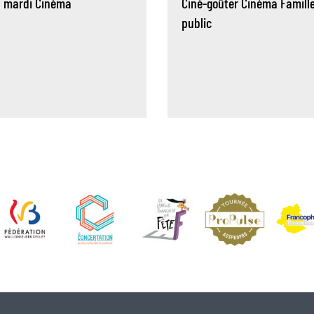
u mardi
Cinéma
Ciné-goûter
Cinéma
Famill
public