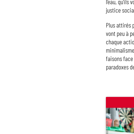
l’eau, qu’ils
justice socia
Plus attirés 
vont peu à p
chaque action
minimalisme 
faisons face
paradoxes de