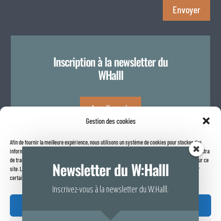
Envoyer
Inscription à la newsletter du
WHalll
Je m'inscris
Gestion des cookies
Afin de fournir la meilleure expérience, nous utilisons un système de cookies pour stocker des
Politique de confidentialité
informations sur votre navigateur internet. Le fait de consentir à ces technologies nous permettra
de traiter des données telles que le comportement de navigation ou les identifiants uniques sur ce
Newsletter du W:Halll
site. Le fait de ne pas consentir ou de retirer son consentement peut avoir un effet négatif sur
certaines caractéristiques et fonctions.
Inscrivez-vous à la newsletter du W:Halll.
Accepter