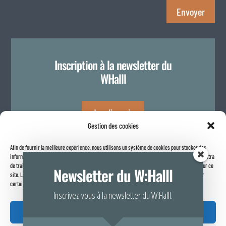
Envoyer
Inscription à la newsletter du
WHalll
Je m'inscris
Gestion des cookies
Afin de fournir la meilleure expérience, nous utilisons un système de cookies pour stocker des
Politique de confidentialité
informations sur votre navigateur internet. Le fait de consentir à ces technologies nous permettra
de traiter des données telles que le comportement de navigation ou les identifiants uniques sur ce
Newsletter du W:Halll
site. Le fait de ne pas consentir ou de retirer son consentement peut avoir un effet négatif sur
certaines caractéristiques et fonctions.
Inscrivez-vous à la newsletter du W:Halll.
Accepter