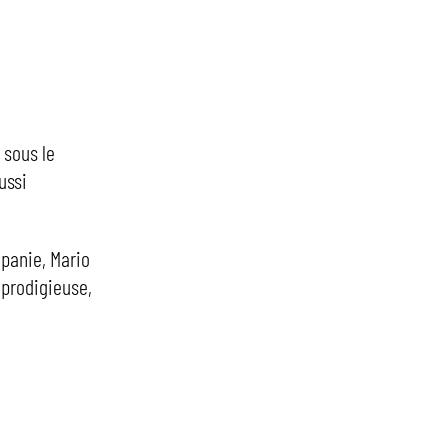
 sous le
ussi
mpanie, Mario
é prodigieuse,