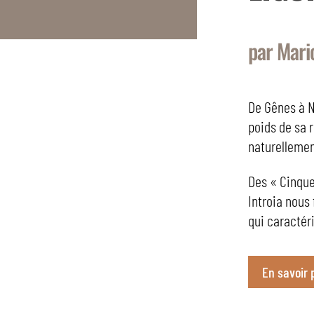
par Mari
De Gênes à Na
poids de sa r
naturellemen
Des « Cinque
Introia nous 
qui caractér
En savoir 