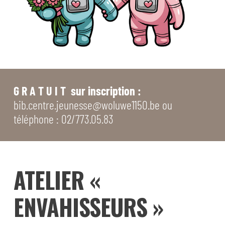
G R A T U I T
sur inscription :
bib.centre.jeunesse@woluwe1150.be ou
téléphone : 02/773.05.83
ATELIER «
ENVAHISSEURS »