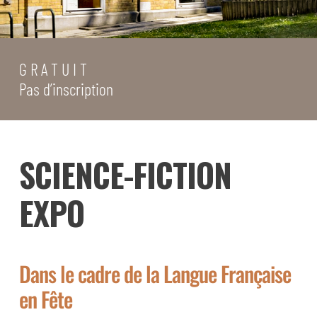
G R A T U I T
Pas d’inscription
SCIENCE-FICTION
EXPO
Dans le cadre de la Langue Française
en Fête