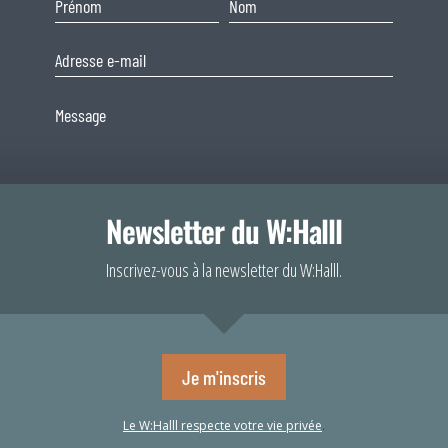
Newsletter du W:Halll
Consentement
Inscrivez-vous à la newsletter du W:Halll.
Afin de fournir 
En soumettant ce formulaire, j'accepte que les informations
votre navigateur
saisies soient exploitées dans le cadre de ma demande et de la
comportement de 
consentement peu
relation commerciale qui peut en découler.
Envoyer
Je m'inscris
A
Le W:Halll respecte votre vie privée
.