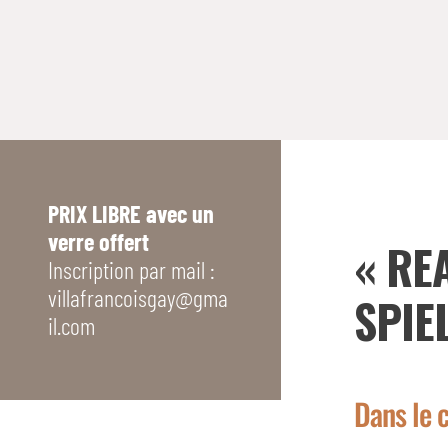
PRIX LIBRE avec un
verre offert
« RE
Inscription par mail :
villafrancoisgay@gma
SPIE
il.com
Dans le 