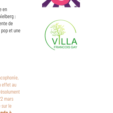
e en
ielberg :
ente de
 pop et une
ncophonie,
n effet au
l résolument
 22 mars
 sur le
onde à