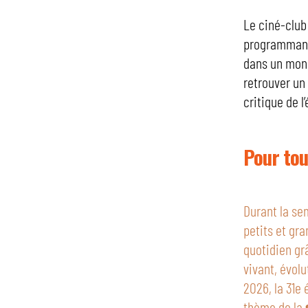
Le ciné-club 
programmant 
dans un mond
retrouver un
critique de l
Pour tou
Durant la se
petits et gra
quotidien gr
vivant, évolu
2026, la 31e
thème de la