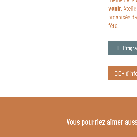
venir
. Ateli
organisés da
fête.
👉🏻 Prog
👉🏻+ d'in
Vous pourriez aimer auss