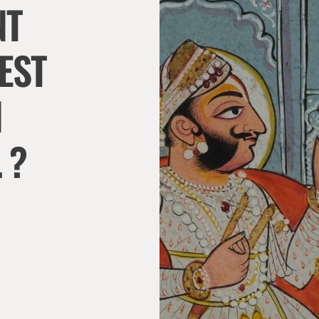
NT
EST
N
 ?