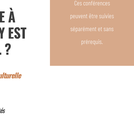
Ces conférences
E À
peuvent être suivies
Y EST
séparément et sans
prérequis.
…
?
ulturelle
tés