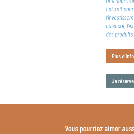
Une nourritu
L’attrait pou
l’investissem
au sacré, l’
des produits
Plus d'inf
Je réserv
Vous pourriez aimer auss