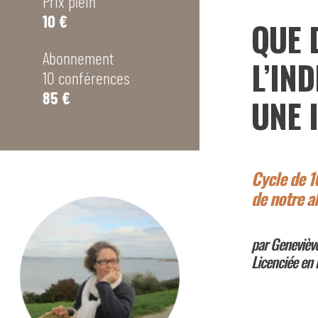
Prix plein
10 €
QUE 
Abonnement
L
’
IND
10 conférences
85 €
UNE 
Cycle de 10
de notre a
par Geneviève
Licenciée en 