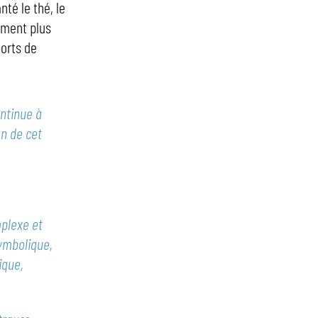
té le thé, le
iment plus
ports de
ontinue à
on de cet
mplexe et
symbolique,
ique,