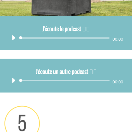
J'écoute le podcast 👂🏻
Lecteur
00:00
audio
J'écoute un autre podcast 👂🏻
Lecteur
00:00
audio