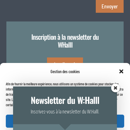
Envoyer
Inscription à la newsletter du
WHalll
Je m'inscris
Gestion des cookies
Afin de fournir la meilleure expérience, nous utilisons un système de cookies pour stocker des
Politique de confidentialité
informations sur votre navigateur internet. Le fait de consentir à ces technologies nous permettra
de traiter des données telles que le comportement de navigation ou les identifiants uniques sur ce
Newsletter du W:Halll
site. Le fait de ne pas consentir ou de retirer son consentement peut avoir un effet négatif sur
certaines caractéristiques et fonctions.
Inscrivez-vous à la newsletter du W:Halll.
Accepter