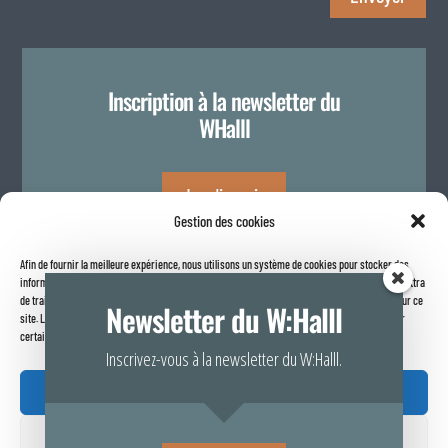
Inscription à la newsletter du
WHalll
Je m'inscris
Gestion des cookies
Afin de fournir la meilleure expérience, nous utilisons un système de cookies pour stocker des
Politique de confidentialité
informations sur votre navigateur internet. Le fait de consentir à ces technologies nous permettra
de traiter des données telles que le comportement de navigation ou les identifiants uniques sur ce
Newsletter du W:Halll
site. Le fait de ne pas consentir ou de retirer son consentement peut avoir un effet négatif sur
certaines caractéristiques et fonctions.
Inscrivez-vous à la newsletter du W:Halll.
Accepter
Refuser