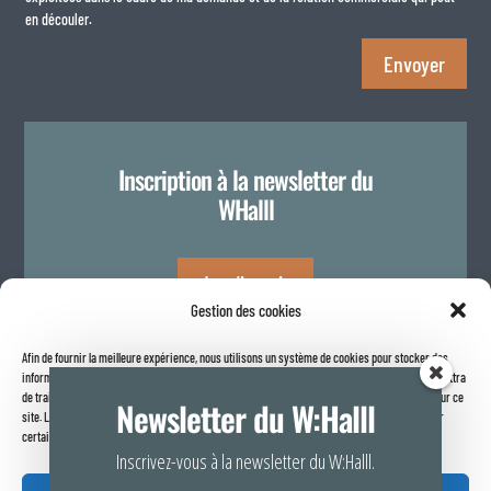
en découler.
Envoyer
Inscription à la newsletter du
WHalll
Je m'inscris
Gestion des cookies
Afin de fournir la meilleure expérience, nous utilisons un système de cookies pour stocker des
Politique de confidentialité
informations sur votre navigateur internet. Le fait de consentir à ces technologies nous permettra
de traiter des données telles que le comportement de navigation ou les identifiants uniques sur ce
Newsletter du W:Halll
site. Le fait de ne pas consentir ou de retirer son consentement peut avoir un effet négatif sur
certaines caractéristiques et fonctions.
Inscrivez-vous à la newsletter du W:Halll.