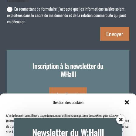
Consentement
En soumettant ce formulaire, j'accepte que les informations saisies soient
exploitées dans le cadre de ma demande et de la relation commerciale qui peut
en découler.
Envoyer
Inscription à la newsletter du
WHalll
Je m'inscris
Gestion des cookies
Afin de fournir la meilleure expérience, nous utilisons un système de cookies pour stocker des
Politique de confidentialité
informations sur votre navigateur internet. Le fait de consentir à ces technologies nous permettra
de traiter des données telles que le comportement de navigation ou les identifiants uniques sur ce
Newsletter du W:Halll
site. Le fait de ne pas consentir ou de retirer son consentement peut avoir un effet négatif sur