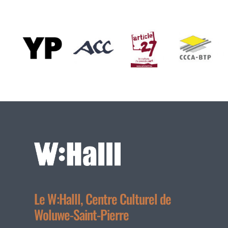
Le W:Halll, Centre Culturel de
Woluwe-Saint-Pierre