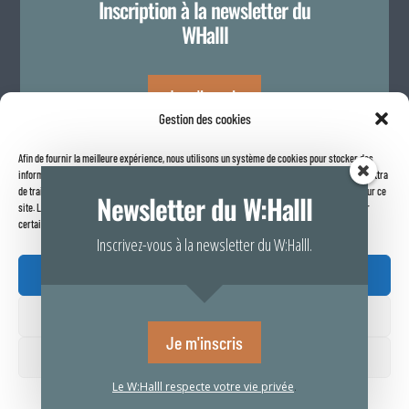
Inscription à la newsletter du
WHalll
Je m'inscris
Gestion des cookies
Afin de fournir la meilleure expérience, nous utilisons un système de cookies pour stocker des
Politique de confidentialité
informations sur votre navigateur internet. Le fait de consentir à ces technologies nous permettra
de traiter des données telles que le comportement de navigation ou les identifiants uniques sur ce
Newsletter du W:Halll
site. Le fait de ne pas consentir ou de retirer son consentement peut avoir un effet négatif sur
certaines caractéristiques et fonctions.
Inscrivez-vous à la newsletter du W:Halll.
Accepter

Refuser
Rapport de transparence 2025
Je m'inscris
Voir vos préférences
Le W:Halll respecte votre vie privée
.
Politique de confidentialité