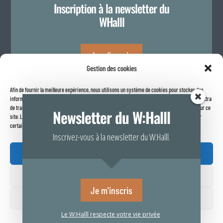
Inscription à la newsletter du
WHalll
Je m'inscris
Gestion des cookies
Afin de fournir la meilleure expérience, nous utilisons un système de cookies pour stocker des
Politique de confidentialité
informations sur votre navigateur internet. Le fait de consentir à ces technologies nous permettra
de traiter des données telles que le comportement de navigation ou les identifiants uniques sur ce
Newsletter du W:Halll
site. Le fait de ne pas consentir ou de retirer son consentement peut avoir un effet négatif sur
certaines caractéristiques et fonctions.
Inscrivez-vous à la newsletter du W:Halll.
Accepter

Refuser
Rapport de transparence 2025
Je m'inscris
Voir vos préférences
Le W:Halll respecte votre vie privée
.