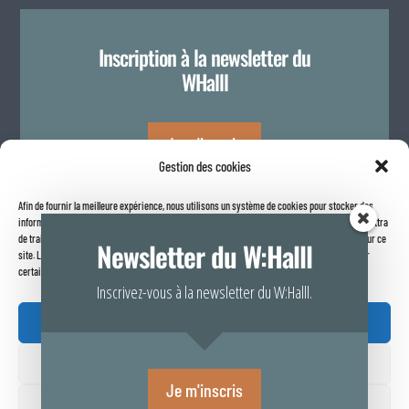
Inscription à la newsletter du
WHalll
Je m'inscris
Gestion des cookies
Afin de fournir la meilleure expérience, nous utilisons un système de cookies pour stocker des
Politique de confidentialité
informations sur votre navigateur internet. Le fait de consentir à ces technologies nous permettra
de traiter des données telles que le comportement de navigation ou les identifiants uniques sur ce
Newsletter du W:Halll
site. Le fait de ne pas consentir ou de retirer son consentement peut avoir un effet négatif sur
certaines caractéristiques et fonctions.
Inscrivez-vous à la newsletter du W:Halll.
Accepter

Refuser
Rapport de transparence 2025
Je m'inscris
Voir vos préférences