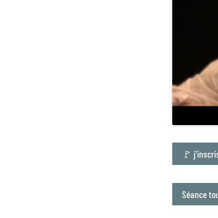
🚩 j'inscr
Séance tou