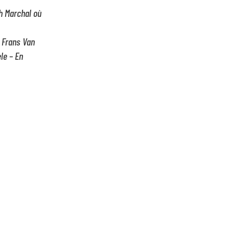
h Marchal où
 Frans Van
le – En