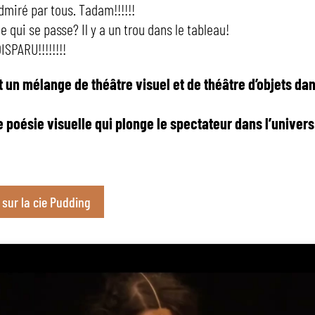
dmiré par tous. Tadam!!!!!!
e qui se passe? Il y a un trou dans le tableau!
SPARU!!!!!!!!
 un mélange de théâtre visuel et de théâtre d’objets da
e poésie visuelle qui plonge le spectateur dans l’univer
o sur la cie Pudding