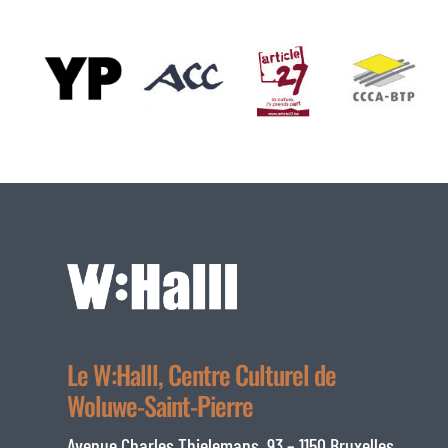
Le W:Halll, Centre Culturel de
Woluwe-Saint-Pierre
Avenue Charles Thielemans, 93 – 1150 Bruxelles