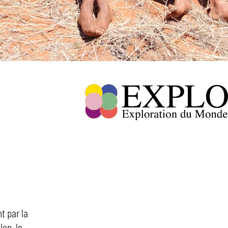
t par la
lon, le