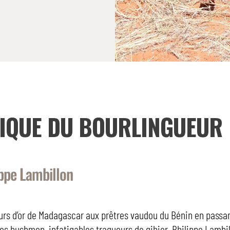
RIQUE DU BOURLINGUEUR
ippe Lambillon
rs d’or de Madagascar aux prêtres vaudou du Bénin en passan
es bushmen, infatigables traqueurs de gibier, Philippe Lambil