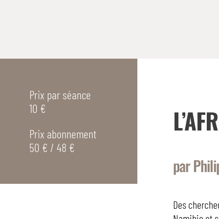
Prix par séance
10 €
L’AF
Prix abonnement
50 € / 48 €
par Phil
Des chercheu
Namibie et s