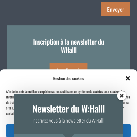
Envoyer
Inscription à la newsletter du
WHalll
Je m'inscris
Gestion des cookies
Afin de fournir la meilleure expérience, nous utilisons un système de cookies pour stocker des
Politique de confidentialité
informations sur votre navigateur internet. Le fait de consentir à ces technologies nous permettra
de traiter des données telles que le comportement de navigation ou les identifiants uniques sur ce
Newsletter du W:Halll
site. Le fait de ne pas consentir ou de retirer son consentement peut avoir un effet négatif sur
certaines caractéristiques et fonctions.
Inscrivez-vous à la newsletter du W:Halll.
Accepter