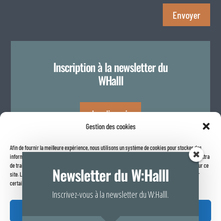
Envoyer
Inscription à la newsletter du
WHalll
Je m'inscris
Gestion des cookies
Afin de fournir la meilleure expérience, nous utilisons un système de cookies pour stocker des
Politique de confidentialité
informations sur votre navigateur internet. Le fait de consentir à ces technologies nous permettra
de traiter des données telles que le comportement de navigation ou les identifiants uniques sur ce
Newsletter du W:Halll
site. Le fait de ne pas consentir ou de retirer son consentement peut avoir un effet négatif sur
certaines caractéristiques et fonctions.
Inscrivez-vous à la newsletter du W:Halll.
Accepter