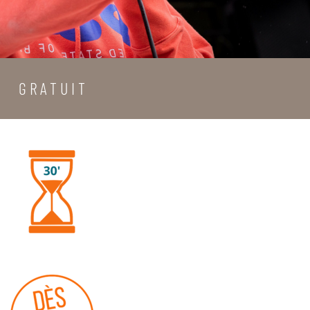
G R A T U I T