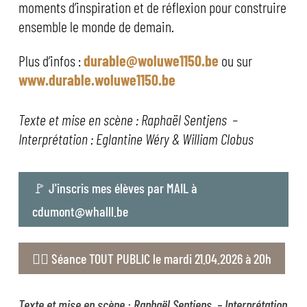
moments d’inspiration et de réflexion pour construire
ensemble le monde de demain.
Plus d’infos :
durable@woluwe1150.be
ou sur
www.durable.woluwe1150.be
Texte et mise en scène : Raphaël Sentjens –
Interprétation : Eglantine Wéry & William
Clobus
🚩 J'inscris mes élèves par MAIL à
cdumont@whalll.be
👉🏻 Séance TOUT PUBLIC le mardi 21.04.2026 à 20h
Texte et mise en scène : Raphaël Sentjens –
Interprétation