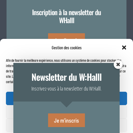
Inscription à la newsletter du
WHalll
Je m'inscris
Gestion des cookies
Afin de fournir la meilleure expérience, nous utilisons un système de cookies pour stocker des
Politique de confidentialité
informations sur votre navigateur internet. Le fait de consentir à ces technologies nous permettra
de traiter des données telles que le comportement de navigation ou les identifiants uniques sur ce
Newsletter du W:Halll
site. Le fait de ne pas consentir ou de retirer son consentement peut avoir un effet négatif sur
certaines caractéristiques et fonctions.
Inscrivez-vous à la newsletter du W:Halll.
Accepter

Refuser
Rapport de transparence 2025
Je m'inscris
Voir vos préférences