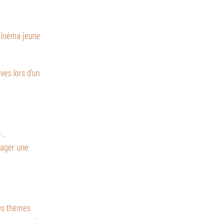
cinéma jeune
ves lors d’un
 .
rtager une
des thèmes