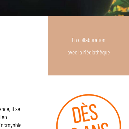
En collaboration
avec la Médiathèque
nce, il se
Bien
 incroyable