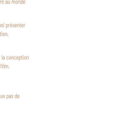
ture au monde
nsi présenter
tion,
 la conception
film.
eux pas de