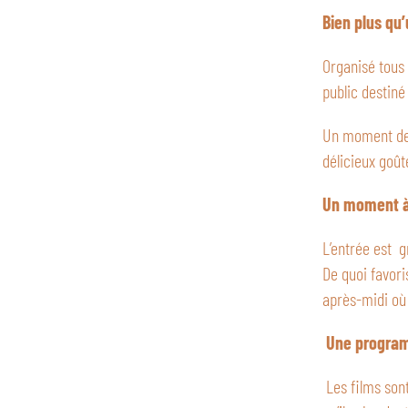
Bien plus qu
Organisé tous 
public destiné
Un moment de c
délicieux goût
Un moment à 
L’entrée est g
De quoi favori
après-midi où
Une program
Les films son