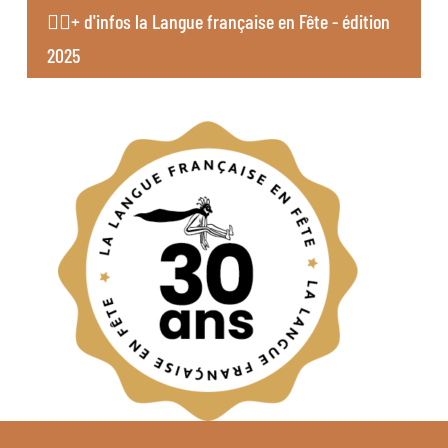
👉🏻+ d'infos la Langue française en Fête - édition
2025