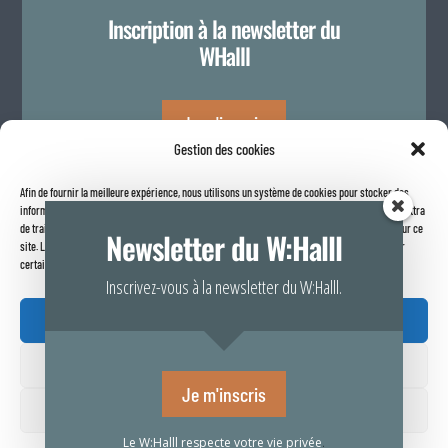
Inscription à la newsletter du
WHalll
Je m'inscris
Gestion des cookies
Afin de fournir la meilleure expérience, nous utilisons un système de cookies pour stocker des
Politique de confidentialité
informations sur votre navigateur internet. Le fait de consentir à ces technologies nous permettra
de traiter des données telles que le comportement de navigation ou les identifiants uniques sur ce
Newsletter du W:Halll
site. Le fait de ne pas consentir ou de retirer son consentement peut avoir un effet négatif sur
certaines caractéristiques et fonctions.
Inscrivez-vous à la newsletter du W:Halll.
Accepter

Refuser
Rapport de transparence 2025
Je m'inscris
Voir vos préférences
Le W:Halll respecte votre vie privée
.