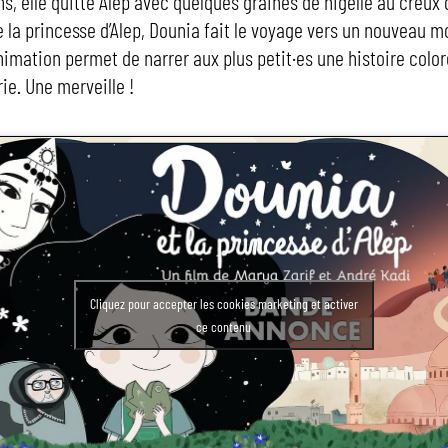
s, elle quitte Alep avec quelques graines de nigelle au creux 
de la princesse d’Alep, Dounia fait le voyage vers un nouveau
nimation permet de narrer aux plus petit·es une histoire color
ie. Une merveille !
Cliquez pour accepter les cookies marketing et activer
ce contenu