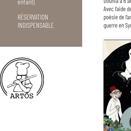
Dounia a 6 an
enfant)
Avec l’aide 
RÉSERVATION
poésie de l’a
INDISPENSABLE
guerre en Syr