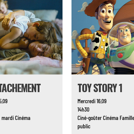
TTACHEMENT
TOY STORY 1
5.09
Mercredi 16.09
14h30
u mardi
Cinéma
Ciné-goûter
Cinéma
Famill
public