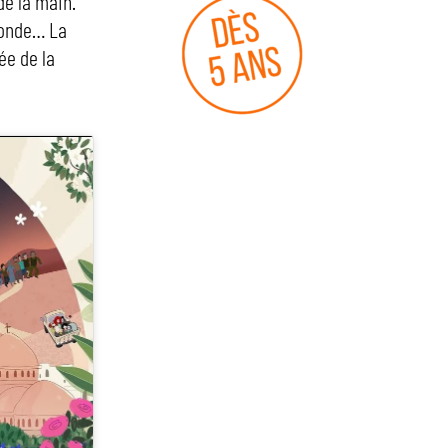
de la main.
 monde… La
ée de la