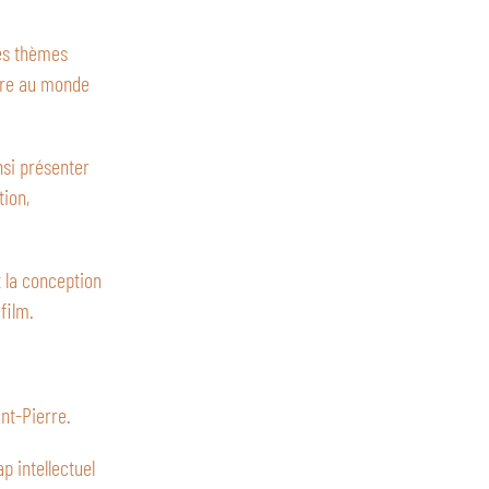
des thèmes
ture au monde
nsi présenter
tion,
 la conception
film.
nt-Pierre.
p intellectuel