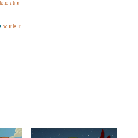
llaboration
ce
pour leur