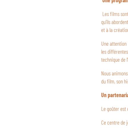
Une program
Les films son
qu’ils aborden
et à la créatio
Une attention 
les différente
technique de l
Nous animons 
du film, son h
Un partenari
Le goûter est
Ce centre de j