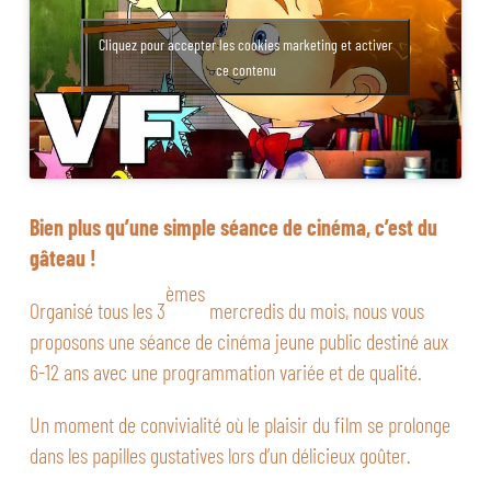
Cliquez pour accepter les cookies marketing et activer
ce contenu
Bien plus qu’une simple séance de cinéma, c’est du
gâteau !
èmes
Organisé tous les 3
mercredis du mois, nous vous
proposons une séance de cinéma jeune public destiné aux
6-12 ans avec une programmation variée et de qualité.
Un moment de convivialité où le plaisir du film se prolonge
dans les papilles gustatives lors d’un délicieux goûter.