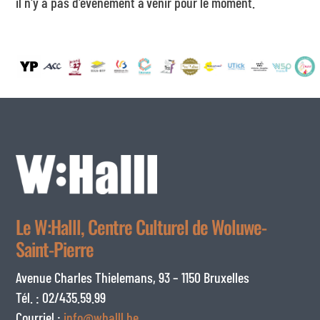
il n'y a pas d'événement à venir pour le moment.
Le W:Halll, Centre Culturel de Woluwe-
Saint-Pierre
Avenue Charles Thielemans, 93 – 1150 Bruxelles
Tél. : 02/435.59.99
Courriel :
info@whalll.be