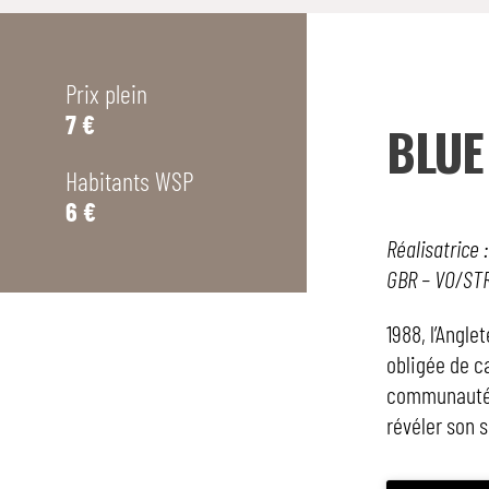
Prix plein
7 €
BLUE
Habitants WSP
6 €
Réalisatrice 
GBR – VO/ST
1988, l’Angl
obligée de c
communauté g
révéler son 