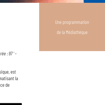
Une programmation
de la Médiathèque
ée : 97 ‘ –
sique, est
matisant la
ace de