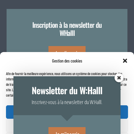
Inscription à la newsletter du
WHalll
Je m'inscris
Gestion des cookies
Afin de fournir la meilleure expérience, nous utilisons un système de cookies pour stocker des
Politique de confidentialité
informations sur votre navigateur internet. Le fait de consentir à ces technologies nous permettra
de traiter des données telles que le comportement de navigation ou les identifiants uniques sur ce
Newsletter du W:Halll
site. Le fait de ne pas consentir ou de retirer son consentement peut avoir un effet négatif sur
certaines caractéristiques et fonctions.
Inscrivez-vous à la newsletter du W:Halll.
Accepter

Refuser
Rapport de transparence 2025