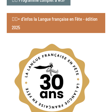
👉🏻+ d'infos la Langue française en Fête - édition
2025