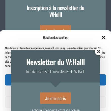
Inscription à la newsletter du
WHalll
Je m'inscris
Gestion des cookies
Afin de fournir la meilleure expérience, nous utilisons un système de cookies pour stocker des
Politique de confidentialité
informations sur votre navigateur internet. Le fait de consentir à ces technologies nous permettra
de traiter des données telles que le comportement de navigation ou les identifiants uniques sur ce
Newsletter du W:Halll
site. Le fait de ne pas consentir ou de retirer son consentement peut avoir un effet négatif sur
certaines caractéristiques et fonctions.
Inscrivez-vous à la newsletter du W:Halll.
Accepter

Refuser
Rapport de transparence 2025
Je m'inscris
Voir vos préférences
Le W:Halll respecte votre vie privée
.