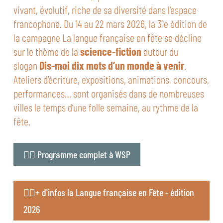
vivant, évolutif, riche de sa diversité dans l’espace
francophone. Du 14 au 22 mars 2026, la 31e édition de
la campagne La langue française en fête se décline
sur le thème de la
science-fiction
autour du
slogan
Dis-moi dix mots d’un monde à venir
.
Ateliers d’écriture, expositions, animations, concours,
performances… sont organisés dans de nombreuses
villes le temps d’une folle semaine, au rythme de la
fête.
👉🏻 Programme complet à WSP
👉🏻+ d'infos la Langue française en Fête - édition
2026