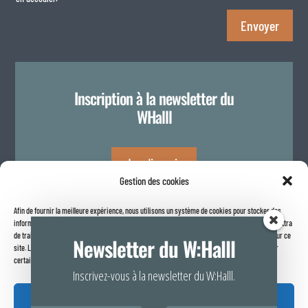
Envoyer
Inscription à la newsletter du
WHalll
Je m'inscris
Gestion des cookies
Afin de fournir la meilleure expérience, nous utilisons un système de cookies pour stocker des
Politique de confidentialité
informations sur votre navigateur internet. Le fait de consentir à ces technologies nous permettra
de traiter des données telles que le comportement de navigation ou les identifiants uniques sur ce
Newsletter du W:Halll
site. Le fait de ne pas consentir ou de retirer son consentement peut avoir un effet négatif sur
certaines caractéristiques et fonctions.
Inscrivez-vous à la newsletter du W:Halll.
Accepter