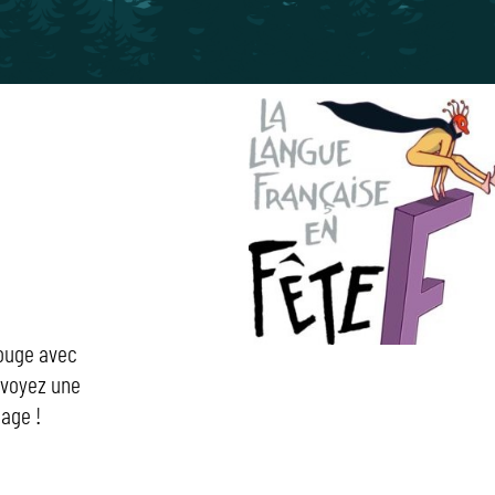
rouge avec
évoyez une
hage !