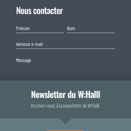
Nous contacter
Newsletter du W:Halll
Consentement
Inscrivez-vous à la newsletter du W:Halll.
Afin de fournir 
En soumettant ce formulaire, j'accepte que les informations
votre navigateur
saisies soient exploitées dans le cadre de ma demande et de la
comportement de 
relation commerciale qui peut en découler.
consentement peu