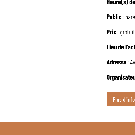
Heure(s) de 
Public
: par
Prix
: gratui
Lieu de l’ac
Adresse
: A
Organisate
Plus d'inf