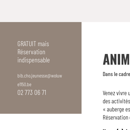
GRATUIT mais
Réservation
ANIM
indispensable
Dans le cadre
bib.cho.jeunesse@woluw
e1150.be
02 773 06 71
Venez vivre u
des activité
« auberge es
Réservation 