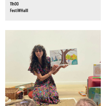
11h00
FestiWHalll