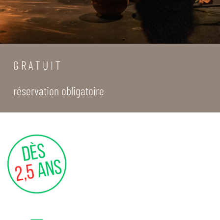
G R A T U I T
réservation obligatoire