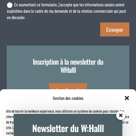
En soumettant ce formulaire, j'accepte que les informations saisies soient
exploitées dans le cadre de ma demande et de la relation commerciale qui peut
en découler.
Envoyer
Inscription à la newsletter du
WHalll
Je m'inscris
Gestion des cookies
Afin de fournir la meilleure expérience, nous utilisons un système de cookies pour stocker des
Politique de confidentialité
informations sur votre navigateur internet. Le fait de consentir à ces technologies nous permettra
de traiter des données telles que le comportement de navigation ou les identifiants uniques sur ce
Newsletter du W:Halll
site. Le fait de ne pas consentir ou de retirer son consentement peut avoir un effet négatif sur
certaines caractéristiques et fonctions.