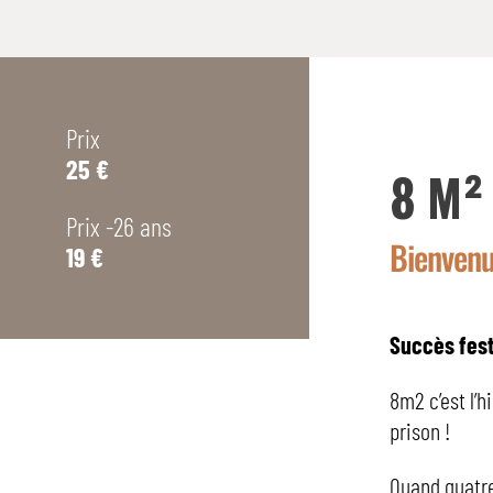
Prix
25 €
8 M
Prix -26 ans
Bienvenu
19 €
Succès fes
8m2 c’est l’h
prison !
Quand quatre