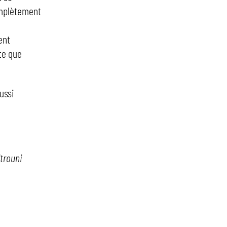
omplètement
ent
ûte que
ussi
itrouni