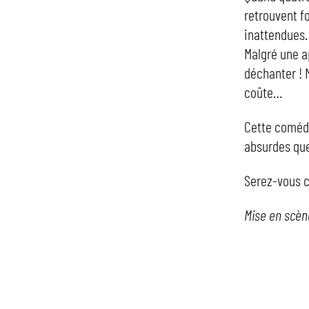
retrouvent f
inattendues.
Malgré une 
déchanter ! M
coûte…
Cette comédi
absurdes qu
Serez-vous c
Mise en scène