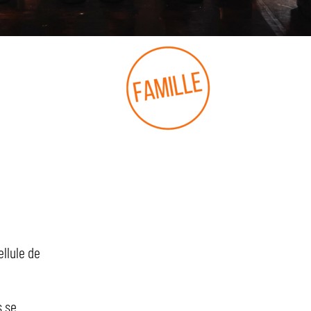
ellule de
s se