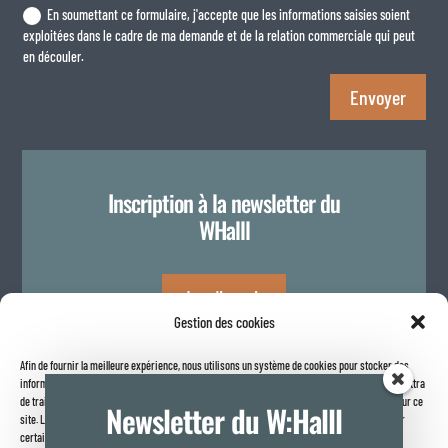
En soumettant ce formulaire, j'accepte que les informations saisies soient
exploitées dans le cadre de ma demande et de la relation commerciale qui peut
en découler.
Envoyer
Inscription à la newsletter du
WHalll
Je m'inscris
Gestion des cookies
Afin de fournir la meilleure expérience, nous utilisons un système de cookies pour stocker des
Politique de confidentialité
informations sur votre navigateur internet. Le fait de consentir à ces technologies nous permettra
de traiter des données telles que le comportement de navigation ou les identifiants uniques sur ce
Newsletter du W:Halll
site. Le fait de ne pas consentir ou de retirer son consentement peut avoir un effet négatif sur
certaines caractéristiques et fonctions.